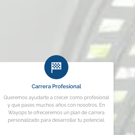
Carrera Profesional
Queremos ayudarte a crecer como profesional
y que pases muchos años con nosotros. En
Wayops te ofreceremos un plan de carrera
personalizado para desarrollar tu potencial.