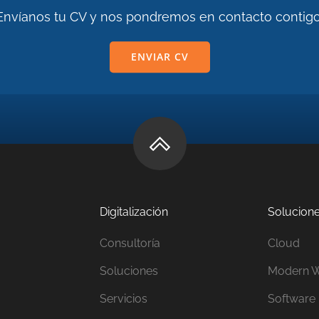
Envíanos tu CV y nos pondremos en contacto contigo
ENVIAR CV
Digitalización
Solucion
Consultoría
Cloud
Soluciones
Modern W
Servicios
Software