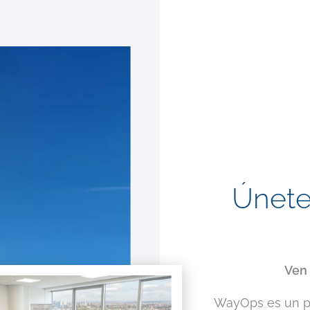
Únete
Ven 
WayOps es un pr