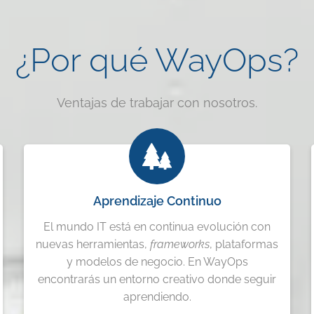
¿Por qué WayOps?
Ventajas de trabajar con nosotros.
Aprendizaje Continuo
El mundo IT está en continua evolución con
nuevas herramientas,
frameworks
, plataformas
y modelos de negocio. En WayOps
encontrarás un entorno creativo donde seguir
aprendiendo.