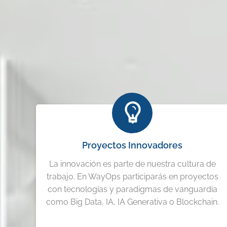
Proyectos Innovadores
La innovación es parte de nuestra cultura de
trabajo. En WayOps participarás en proyectos
con tecnologías y paradigmas de vanguardia
como Big Data, IA, IA Generativa o Blockchain.