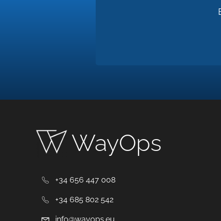
WayOps
+34 656 447 008
+34 685 802 542
info@wayops.eu