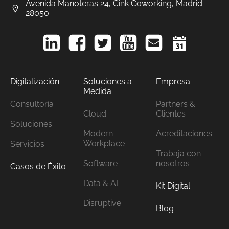
Avenida Manoteras 24, Cink Coworking, Madrid
28050
Digitalización
Soluciones a
Empresa
Medida
Consultoría
Partners &
Cloud
Clientes
Soluciones
Modern
Acreditaciones
Workplace
Servicios
Trabaja con
Software
nosotros
Casos de Éxito
Data & AI
Kit Digital
Disruptive
Blog