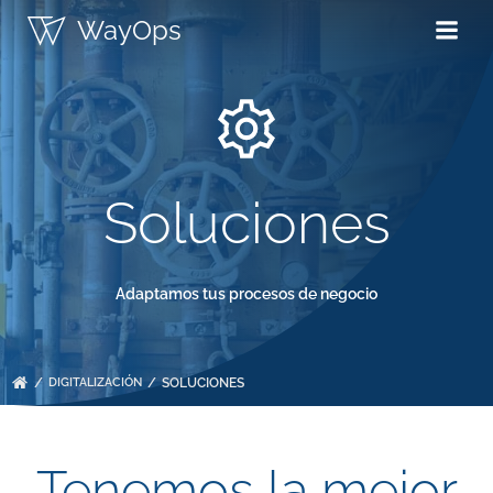
Saltar
WayOps
al
contenido
Soluciones
Adaptamos tus procesos de negocio
DIGITALIZACIÓN
SOLUCIONES
Tenemos la mejor