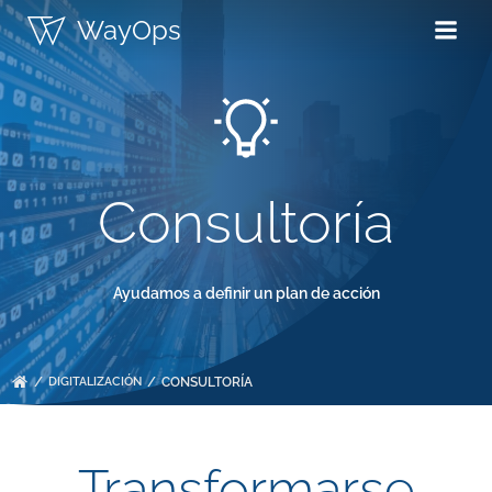
Saltar
WayOps
al
contenido
Consultoría
Ayudamos a definir un plan de acción
DIGITALIZACIÓN
CONSULTORÍA
Transformarse