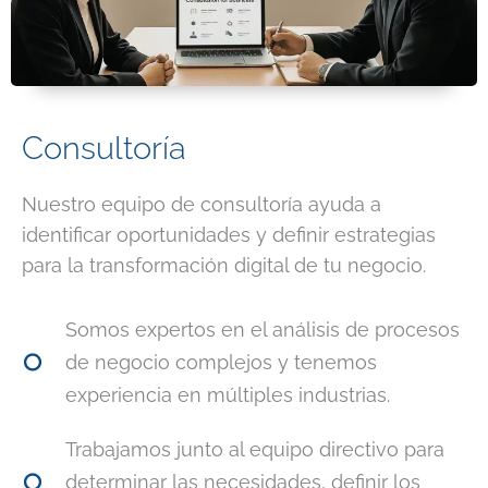
Consultoría
Nuestro equipo de consultoría ayuda a
identificar oportunidades y definir estrategias
para la transformación digital de tu negocio.
Somos expertos en el análisis de procesos
de negocio complejos y tenemos
experiencia en múltiples industrias.
Trabajamos junto al equipo directivo para
determinar las necesidades, definir los